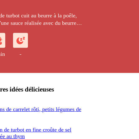
 turbot cuit au beurre à la poêle,
une sauce réalisée avec du beurre
 aux algues et accompagné de
à l'eau et de petites pommes de terre.
in
-
res idées délicieuses
s de carrelet rôti, petits légumes de
 de turbot en fine croûte de sel
ée au thym