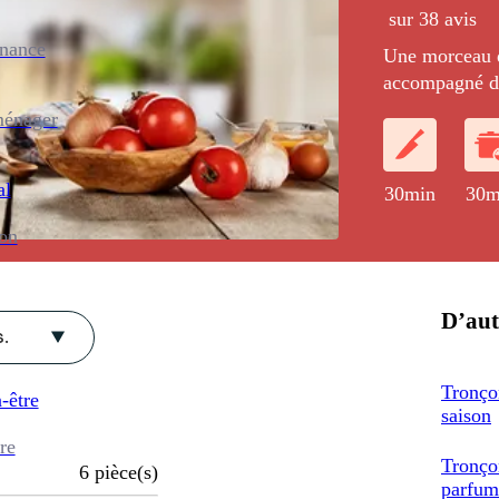
sur 38 avis
enance
Une morceau de
accompagné d'
monté parfumé
ménager
légumes cuits 
al
30min
30m
ion
D’aut
.
Tronçon
-être
saison
re
Tronçon
6
pièce(s)
parfum