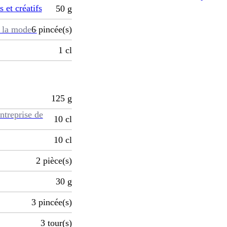
s et créatifs
50
g
 la mode -
6
pincée(s)
1
cl
125
g
ntreprise de
10
cl
10
cl
2
pièce(s)
30
g
3
pincée(s)
3
tour(s)