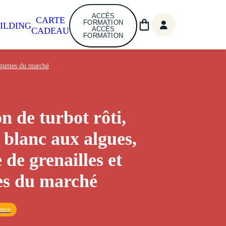
ACCÈS
CARTE
FORMATION
ILDING
ACCÈS
CADEAU
FORMATION
 légumes du marché
n de turbot rôti,
 blanc aux algues,
 de grenailles et
es du marché
enne