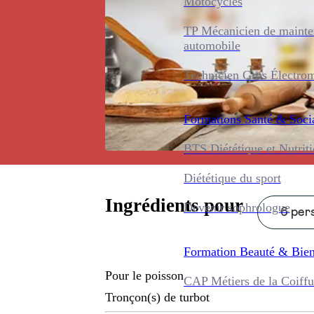
Motocycles
TP Mécanicien de maint
automobile
Technicien Gros Électro
Formations
Santé & Soci
BTS Diététique et Nutrit
Diététique du sport
Ingrédients pour
Devenir sophrologue
6 pers
Formation
Beauté & Bien
Pour le poisson
CAP Métiers de la Coiffu
Tronçon(s) de turbot