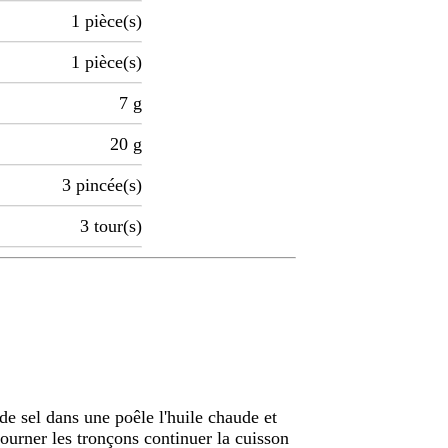
1
pièce(s)
1
pièce(s)
7
g
20
g
3
pincée(s)
3
tour(s)
 de sel dans une poêle l'huile chaude et
urner les tronçons continuer la cuisson