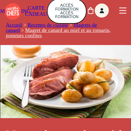
ACCÈS
CARTE
FORMATION
AMBUILDING
ACCÈS
CADEAU
FORMATION
Accueil
>
Recettes de cuisine
>
Magrets de
canard
>
Magret de canard au miel et au romarin,
pommes confites