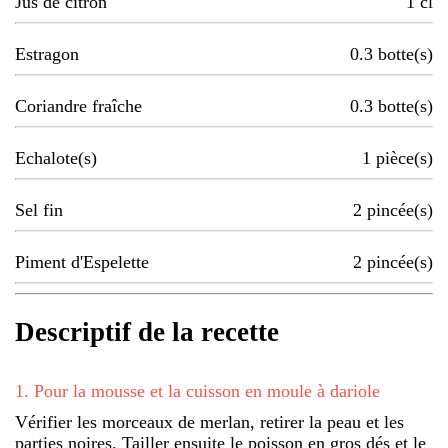
Jus de citron
1
cl
Estragon
0.3
botte(s)
Coriandre fraîche
0.3
botte(s)
Echalote(s)
1
pièce(s)
Sel fin
2
pincée(s)
Piment d'Espelette
2
pincée(s)
Descriptif de la recette
1
.
Pour la mousse et la cuisson en moule à dariole
Vérifier les morceaux de merlan, retirer la peau et les
parties noires. Tailler ensuite le poisson en gros dés et le