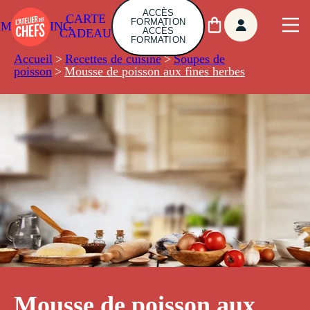
ACCÈS
CARTE
FORMATION
AMBUILDING
ACCÈS
CADEAU
FORMATION
Accueil
>
Recettes de cuisine
>
Soupes de
poisson
>
Mousse de poisson aux fines herbes
Mousse de poisson aux