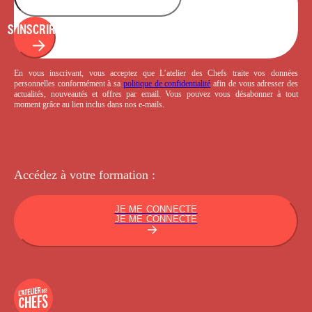
S'INSCRIRE
En vous inscrivant, vous acceptez que L’atelier des Chefs traite vos données
personnelles conformément à sa
politique de confidentialité
afin de vous adresser des
actualités, nouveautés et offres par email. Vous pouvez vous désabonner à tout
moment grâce au lien inclus dans nos e-mails.
Accédez à votre
formation :
JE ME CONNECTE
JE ME CONNECTE