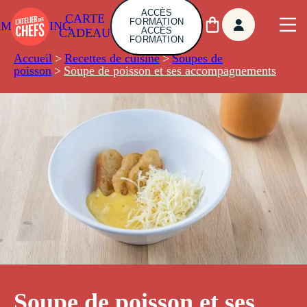
ACCÈS
CARTE
FORMATION
AMBUILDING
ACCÈS
CADEAU
FORMATION
Accueil
>
Recettes de cuisine
>
Soupes de
poisson
>
Soupe de poisson et ses accompagnements
Soupe de poisson et ses