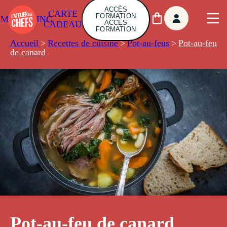
ACCÈS
CARTE
FORMATION
AMBUILDING
ACCÈS
CADEAU
FORMATION
Accueil
>
Recettes de cuisine
>
Pot-au-feus
>
Pot-au-feu
de canard
Pot-au-feu de canard