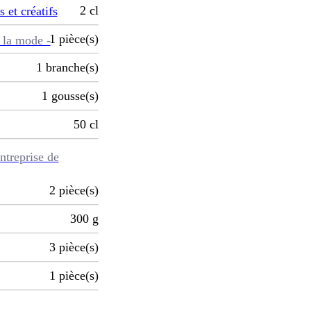
2
cl
s et créatifs
1
pièce(s)
 la mode -
1
branche(s)
1
gousse(s)
50
cl
ntreprise de
2
pièce(s)
300
g
3
pièce(s)
1
pièce(s)