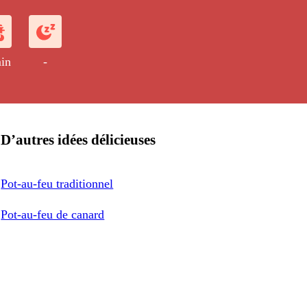
cuits. Un pot-au-feu de la mer
surprendre vos convives.
in
-
D’autres idées délicieuses
Pot-au-feu traditionnel
Pot-au-feu de canard