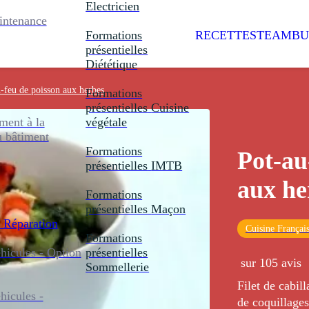
Electricien
intenance
Formations
RECETTES
TEAMBU
présentielles
Diététique
-feu de poisson aux herbes
Formations
présentielles
Cuisine
ent à la
végétale
u bâtiment
Formations
Pot-au
présentielles
IMTB
aux he
Formations
présentielles
Maçon
 Réparation
Cuisine Françai
Formations
icules - Option
présentielles
sur 105 avis
Sommellerie
Filet de cabil
icules -
de coquillage