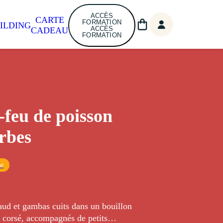
ACCÈS
CARTE
FORMATION
ILDING
ACCÈS
CADEAU
FORMATION
-feu de poisson
rbes
se
laud et gambas cuits dans un bouillon
s corsé, accompagnés de petits