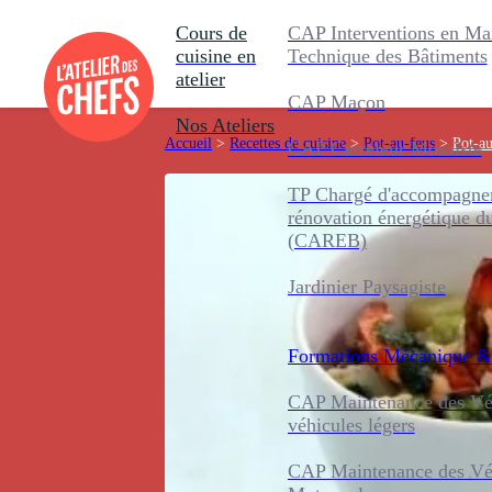
Cours de
CAP Interventions en Ma
cuisine en
Technique des Bâtiments
atelier
CAP Maçon
Nos Ateliers
Accueil
>
Recettes de cuisine
>
Pot-au-feus
>
Pot-au
CAP Carreleur Mosaïste
TP Chargé d'accompagnem
rénovation énergétique d
(CAREB)
Jardinier Paysagiste
Formations
Mécanique &
CAP Maintenance des Véh
véhicules légers
CAP Maintenance des Véh