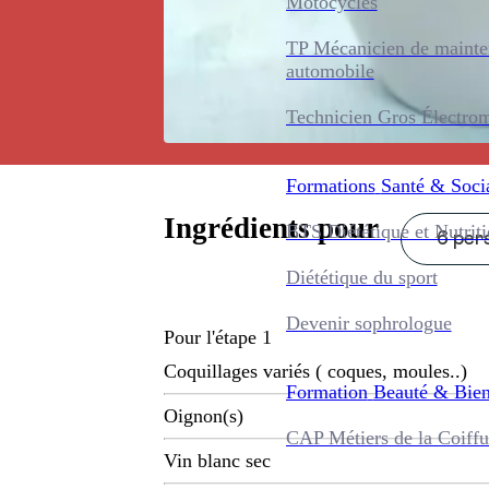
Motocycles
TP Mécanicien de maint
automobile
Technicien Gros Électro
Formations
Santé & Soci
Ingrédients pour
BTS Diététique et Nutrit
6 pers
Diététique du sport
Devenir sophrologue
Pour l'étape 1
Coquillages variés ( coques, moules..)
Formation
Beauté & Bien
Oignon(s)
CAP Métiers de la Coiffu
Vin blanc sec