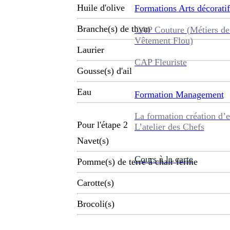
Huile d'olive
Formations
Arts décoratif
Branche(s) de thym
CAP Couture (Métiers de
Vêtement Flou)
Laurier
CAP Fleuriste
Gousse(s) d'ail
Eau
Formation
Management
La formation création d’e
Pour l'étape 2
L’atelier des Chefs
Navet(s)
Cours à la carte
Pomme(s) de terre à chair ferme
Carotte(s)
Brocoli(s)