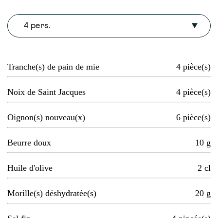
4 pers.
Tranche(s) de pain de mie
4
pièce(s)
Noix de Saint Jacques
4
pièce(s)
Oignon(s) nouveau(x)
6
pièce(s)
Beurre doux
10
g
Huile d'olive
2
cl
Morille(s) déshydratée(s)
20
g