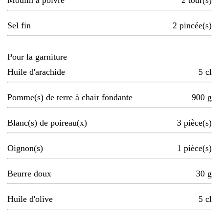
Moulin à poivre
2
tour(s)
Sel fin
2
pincée(s)
Pour la garniture
Huile d'arachide
5
cl
Pomme(s) de terre à chair fondante
900
g
Blanc(s) de poireau(x)
3
pièce(s)
Oignon(s)
1
pièce(s)
Beurre doux
30
g
Huile d'olive
5
cl