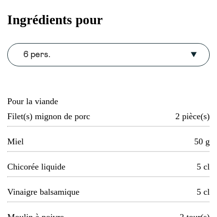
Ingrédients pour
6 pers.
Pour la viande
Filet(s) mignon de porc
2
pièce(s)
Miel
50
g
Chicorée liquide
5
cl
Vinaigre balsamique
5
cl