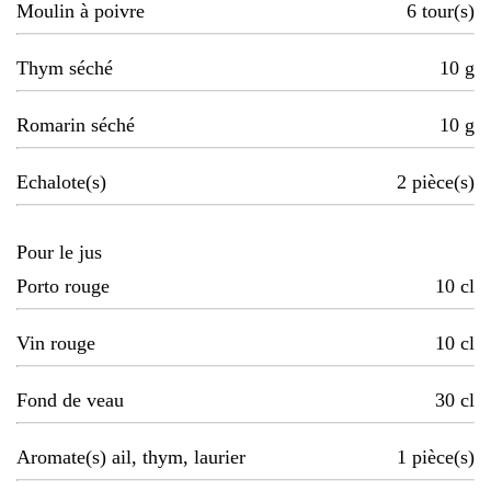
Moulin à poivre
6
tour(s)
Thym séché
10
g
Romarin séché
10
g
Echalote(s)
2
pièce(s)
Pour le jus
Porto rouge
10
cl
Vin rouge
10
cl
Fond de veau
30
cl
Aromate(s) ail, thym, laurier
1
pièce(s)