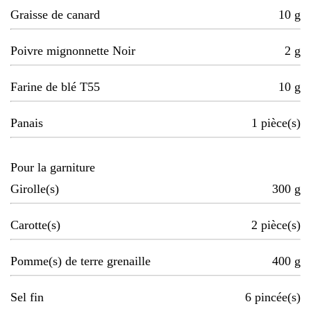
Graisse de canard
10
g
Poivre mignonnette Noir
2
g
Farine de blé T55
10
g
Panais
1
pièce(s)
Pour la garniture
Girolle(s)
300
g
Carotte(s)
2
pièce(s)
Pomme(s) de terre grenaille
400
g
Sel fin
6
pincée(s)