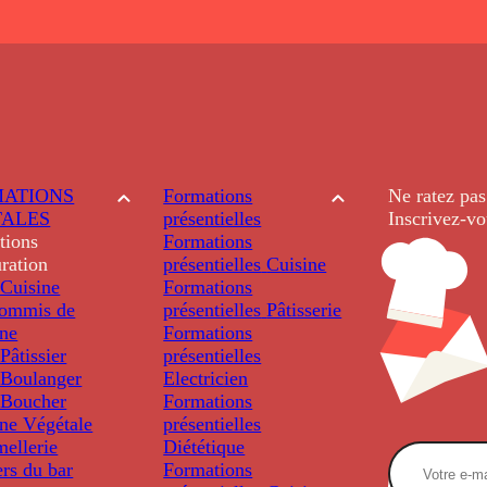
ATIONS
Formations
Ne ratez pas
TALES
présentielles
Inscrivez-vo
tions
Formations
ration
présentielles
Cuisine
Cuisine
Formations
ommis de
présentielles
Pâtisserie
ine
Formations
âtissier
présentielles
Boulanger
Electricien
Boucher
Formations
ine Végétale
présentielles
ellerie
Diététique
rs du bar
Formations