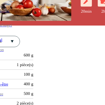
enance
20min
2
ménager
al
.
ion
600
g
1
pièce(s)
100
g
400
g
-être
500
g
re
2
pièce(s)