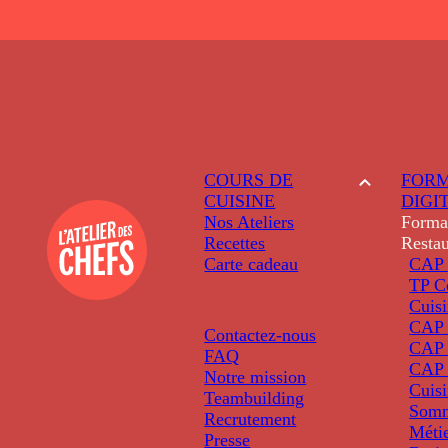
COURS DE
FORM
CUISINE
DIGI
Nos Ateliers
Forma
Recettes
Restau
Carte cadeau
CAP 
TP C
Cuis
CAP P
Contactez-nous
CAP 
FAQ
CAP 
Notre mission
Cuis
Teambuilding
Somm
Recrutement
Métie
Presse