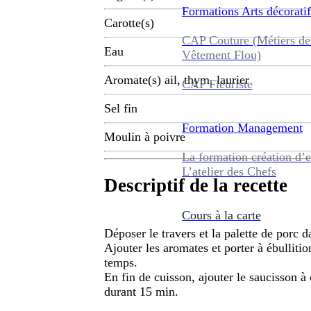
Formations
Arts décoratif
Carotte(s)
CAP Couture (Métiers de
Eau
Vêtement Flou)
Aromate(s) ail, thym, laurier
CAP Fleuriste
Sel fin
Formation
Management
Moulin à poivre
La formation création d’e
L’atelier des Chefs
Descriptif de la recette
Cours à la carte
Déposer le travers et la palette de porc d
Ajouter les aromates et porter à ébullit
temps.
En fin de cuisson, ajouter le saucisson à
durant 15 min.