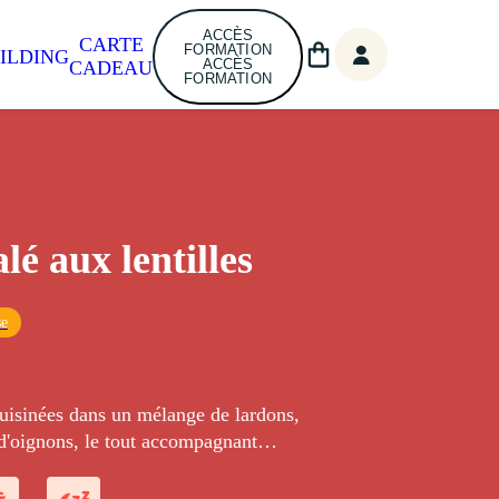
ACCÈS
CARTE
FORMATION
ILDING
ACCÈS
CADEAU
FORMATION
alé aux lentilles
se
cuisinées dans un mélange de lardons,
 d'oignons, le tout accompagnant
e et saucisson de porc.