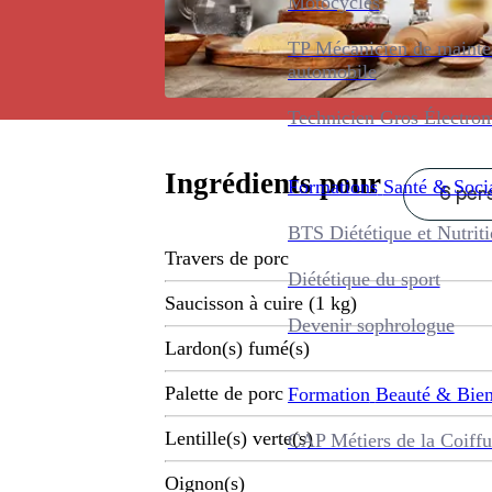
Motocycles
TP Mécanicien de maint
automobile
Technicien Gros Électro
Ingrédients pour
Formations
Santé & Soci
6 pers
BTS Diététique et Nutrit
Travers de porc
Diététique du sport
Saucisson à cuire (1 kg)
Devenir sophrologue
Lardon(s) fumé(s)
Palette de porc
Formation
Beauté & Bien
Lentille(s) verte(s)
CAP Métiers de la Coiffu
Oignon(s)