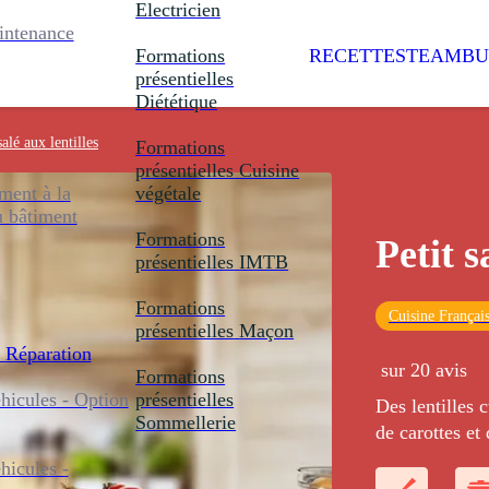
Electricien
intenance
Formations
RECETTES
TEAMBU
présentielles
Diététique
salé aux lentilles
Formations
présentielles
Cuisine
ent à la
végétale
u bâtiment
Formations
Petit s
présentielles
IMTB
Formations
Cuisine Françai
présentielles
Maçon
 Réparation
sur 20 avis
Formations
icules - Option
présentielles
Des lentilles 
Sommellerie
de carottes et
travers, palett
icules -