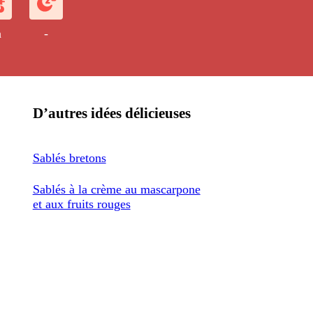
h
-
D’autres idées délicieuses
Sablés bretons
Sablés à la crème au mascarpone
et aux fruits rouges