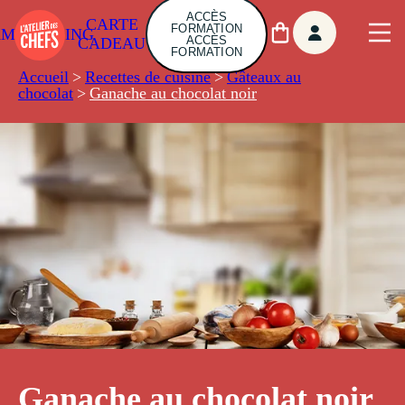
ACCÈS
CARTE
FORMATION
AMBUILDING
ACCÈS
CADEAU
FORMATION
Accueil
>
Recettes de cuisine
>
Gâteaux au
chocolat
>
Ganache au chocolat noir
Ganache au chocolat noir