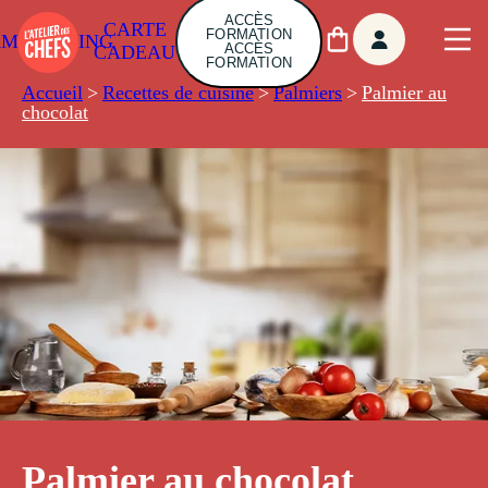
ACCÈS
CARTE
FORMATION
AMBUILDING
ACCÈS
CADEAU
FORMATION
Accueil
>
Recettes de cuisine
>
Palmiers
>
Palmier au
chocolat
Palmier au chocolat