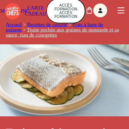
ACCÈS
CARTE
FORMATION
AMBUILDING
ACCÈS
CADEAU
FORMATION
Accueil
>
Recettes de cuisine
>
Plats à base de
poisson
>
Truite pochée aux graines de moutarde et sa
sauce, tian de courgettes