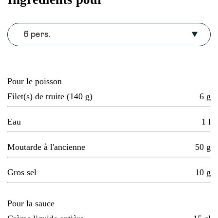
6 pers.
Pour le poisson
Filet(s) de truite (140 g)
6
g
Eau
1
l
Moutarde à l'ancienne
50
g
Gros sel
10
g
Pour la sauce