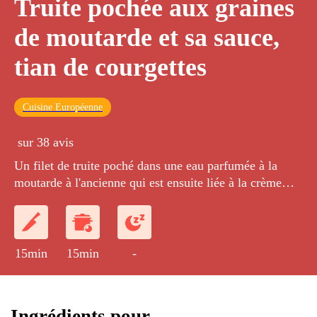
Truite pochée aux graines
de moutarde et sa sauce,
tian de courgettes
Cuisine Européenne
sur 38 avis
Un filet de truite poché dans une eau parfumée à la
moutarde à l'ancienne qui est ensuite liée à la crème
pour en faire une sauce, le tout servi avec un tian de
courgettes grillées à la chapelure.
15min
15min
-
Ingrédients pour