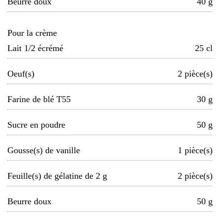
Beurre doux
40
g
Pour la crème
Lait 1/2 écrémé
25
cl
Oeuf(s)
2
pièce(s)
Farine de blé T55
30
g
Sucre en poudre
50
g
Gousse(s) de vanille
1
pièce(s)
Feuille(s) de gélatine de 2 g
2
pièce(s)
Beurre doux
50
g