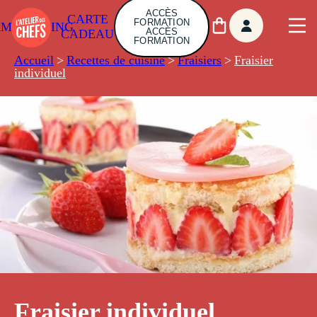
ACCÈS
CARTE
FORMATION
AMBUILDING
ACCÈS
CADEAU
FORMATION
Accueil
>
Recettes de cuisine
>
Fraisiers
>
Fraisier
individuel
Fraisier individuel