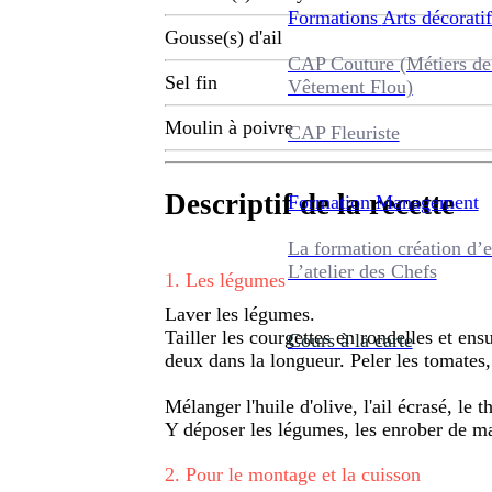
Formations
Arts décoratif
Gousse(s) d'ail
CAP Couture (Métiers de
Sel fin
Vêtement Flou)
Moulin à poivre
CAP Fleuriste
Descriptif de la recette
Formation
Management
La formation création d’e
L’atelier des Chefs
1
.
Les légumes
Laver les légumes.
Tailler les courgettes en rondelles et ensu
Cours à la carte
deux dans la longueur. Peler les tomates, l
Mélanger l'huile d'olive, l'ail écrasé, le t
Y déposer les légumes, les enrober de m
2
.
Pour le montage et la cuisson