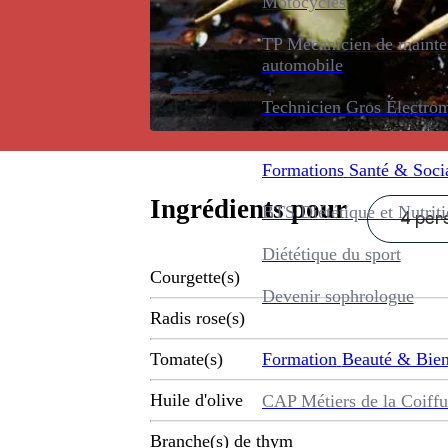
Motocycles
TP Mécanicien de maint
automobile
Technicien Gros Électro
Formations
Santé & Soci
Ingrédients pour
BTS Diététique et Nutrit
4 pers
Diététique du sport
Courgette(s)
Devenir sophrologue
Radis rose(s)
Formation
Beauté & Bien
Tomate(s)
Huile d'olive
CAP Métiers de la Coiffu
Branche(s) de thym