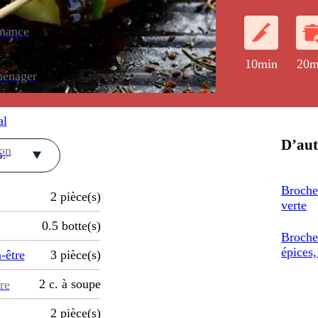
enance
10min
20m
ménager
al
D’aut
ion
.
Broche
2
pièce(s)
verte
0.5
botte(s)
Broche
épices,
-être
3
pièce(s)
2
c. à soupe
re
2
pièce(s)