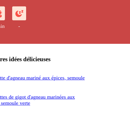
in
-
res idées délicieuses
tte d'agneau mariné aux épices, semoule
ttes de gigot d'agneau marinées aux
 semoule verte