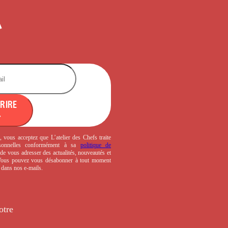
CRIRE
, vous acceptez que L’atelier des Chefs traite
sonnelles conformément à sa
politique de
de vous adresser des actualités, nouveautés et
 Vous pouvez vous désabonner à tout moment
s dans nos e-mails.
otre