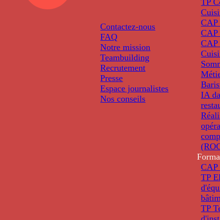
TP C
Cuis
CAP P
Contactez-nous
CAP 
FAQ
CAP 
Notre mission
Cuis
Teambuilding
Somm
Recrutement
Métie
Presse
Baris
Espace journalistes
IA da
Nos conseils
resta
Réali
opéra
comp
(ROC
Forma
CAP 
TP El
d'éq
bâti
TP T
d'ins