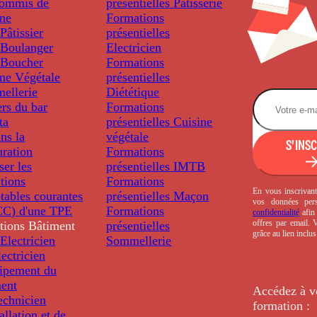
ommis de
présentielles
Pâtisserie
ine
Formations
âtissier
présentielles
Boulanger
Electricien
Boucher
Formations
ine Végétale
présentielles
ellerie
Diététique
rs du bar
Formations
ta
présentielles
Cuisine
ns la
végétale
S'INS
uration
Formations
ser les
présentielles
IMTB
tions
Formations
En vous inscrivant
tables courantes
présentielles
Maçon
vos données per
C) d'une TPE
Formations
confidentialité
afin 
offres par email.
tions
Bâtiment
présentielles
grâce au lien inclu
Electricien
Sommellerie
ectricien
uipement du
ment
Accédez à v
echnicien
formation :
tallation et de