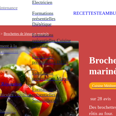
Electricien
intenance
Formations
RECETTES
TEAMBU
présentielles
Diététique
>
Brochettes de légumes marinés
Formations
présentielles
Cuisine
ent à la
végétale
u bâtiment
Formations
Broche
présentielles
IMTB
marin
Formations
présentielles
Maçon
 Réparation
Cuisine Méditer
Formations
icules - Option
présentielles
sur 28 avis
Sommellerie
Des brochette
icules -
rôtis au four.