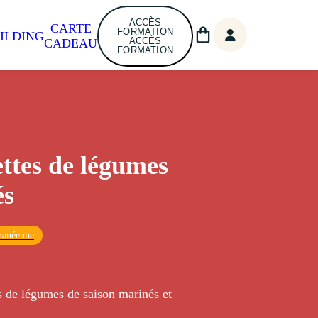
ACCÈS
CARTE
FORMATION
ILDING
ACCÈS
CADEAU
FORMATION
ttes de légumes
és
ranéenne
s de légumes de saison marinés et