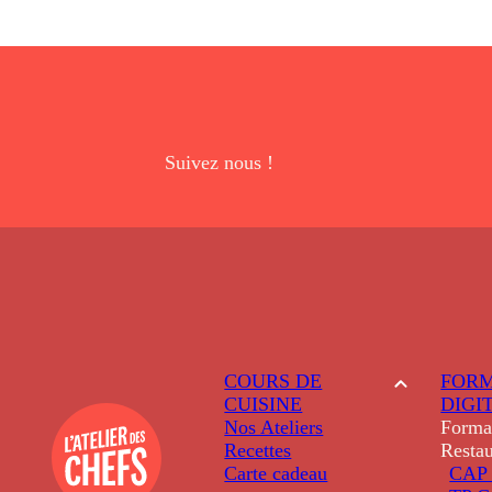
Suivez nous !
COURS DE
FORM
CUISINE
DIGI
Nos Ateliers
Forma
Recettes
Restau
Carte cadeau
CAP 