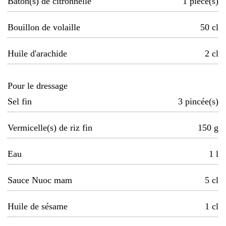
Bâton(s) de citronnelle
1
pièce(s)
Bouillon de volaille
50
cl
Huile d'arachide
2
cl
Pour le dressage
Sel fin
3
pincée(s)
Vermicelle(s) de riz fin
150
g
Eau
1
l
Sauce Nuoc mam
5
cl
Huile de sésame
1
cl