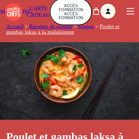
ACCÈS
CARTE
FORMATION
AMBUILDING
ACCÈS
CADEAU
FORMATION
Accueil
>
Recettes de cuisine
>
Soupes
>
Poulet et
gambas laksa à la malaisienne
Poulet et gambas laksa à