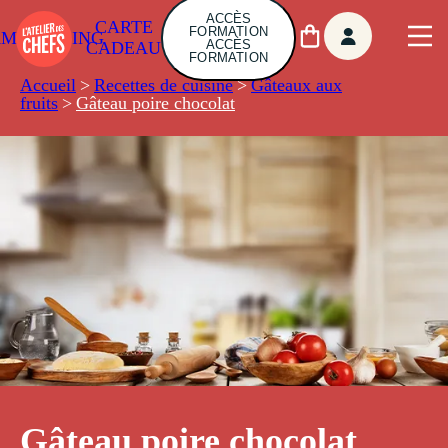
ACCÈS
CARTE
FORMATION
AMBUILDING
ACCÈS
CADEAU
FORMATION
Accueil
>
Recettes de cuisine
>
Gâteaux aux
fruits
>
Gâteau poire chocolat
Gâteau poire chocolat