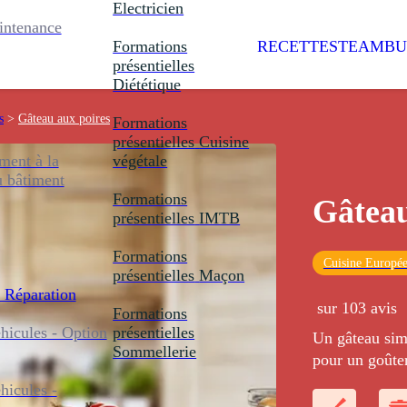
Electricien
intenance
Formations
RECETTES
TEAMBU
présentielles
Diététique
s
>
Gâteau aux poires
Formations
présentielles
Cuisine
ent à la
végétale
u bâtiment
Formations
Gâteau
présentielles
IMTB
Formations
Cuisine Europé
présentielles
Maçon
 Réparation
sur 103 avis
Formations
icules - Option
présentielles
Un gâteau simp
Sommellerie
pour un goûte
icules -