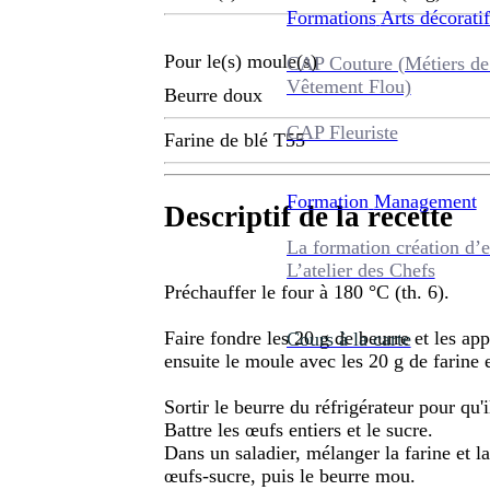
Formations
Arts décoratif
Pour le(s) moule(s)
CAP Couture (Métiers de
Vêtement Flou)
Beurre doux
CAP Fleuriste
Farine de blé T55
Formation
Management
Descriptif de la recette
La formation création d’e
L’atelier des Chefs
Préchauffer le four à 180 °C (th. 6).
Faire fondre les 20 g de beurre et les ap
Cours à la carte
ensuite le moule avec les 20 g de farine e
Sortir le beurre du réfrigérateur pour qu'i
Battre les œufs entiers et le sucre.
Dans un saladier, mélanger la farine et l
œufs-sucre, puis le beurre mou.