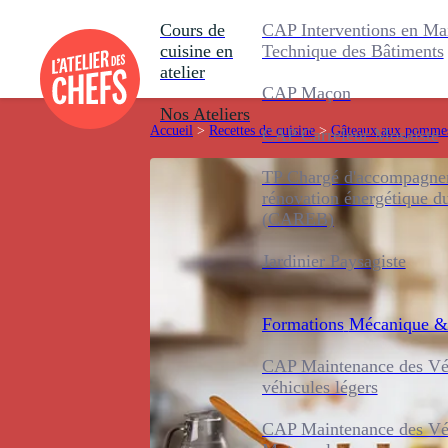
Cours de
CAP Interventions en Ma
cuisine en
Technique des Bâtiments
atelier
CAP Maçon
Nos Ateliers
Accueil
>
Recettes de cuisine
>
Gâteaux aux pomme
CAP Carreleur Mosaïste
TP Chargé d'accompagnem
rénovation énergétique d
(CAREB)
Jardinier Paysagiste
Formations
Mécanique &
CAP Maintenance des Véh
véhicules légers
CAP Maintenance des Véh