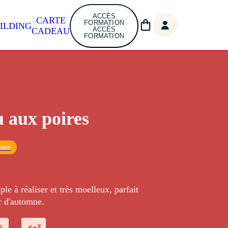
ACCÈS
CARTE
FORMATION
ILDING
ACCÈS
CADEAU
FORMATION
 aux poires
enne
le à réaliser et très moelleux, parfait
r d'automne.