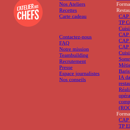
Nos Ateliers
Forma
Recettes
Restau
Carte cadeau
CAP 
TP C
Cuis
CAP P
Contactez-nous
CAP 
FAQ
CAP 
Notre mission
Cuis
Teambuilding
Somm
Recrutement
Métie
Presse
Baris
Espace journalistes
IA da
Nos conseils
resta
Réali
opéra
comp
(ROC
Forma
CAP 
TP El