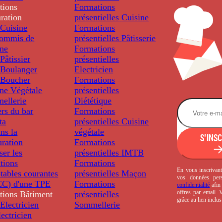
tions
Formations
ration
présentielles
Cuisine
Cuisine
Formations
ommis de
présentielles
Pâtisserie
ine
Formations
âtissier
présentielles
Boulanger
Electricien
Boucher
Formations
ine Végétale
présentielles
ellerie
Diététique
rs du bar
Formations
ta
présentielles
Cuisine
ns la
végétale
S'INS
uration
Formations
ser les
présentielles
IMTB
tions
Formations
En vous inscrivant
tables courantes
présentielles
Maçon
vos données per
C) d'une TPE
Formations
confidentialité
afin 
offres par email.
tions
Bâtiment
présentielles
grâce au lien inclu
Electricien
Sommellerie
ectricien