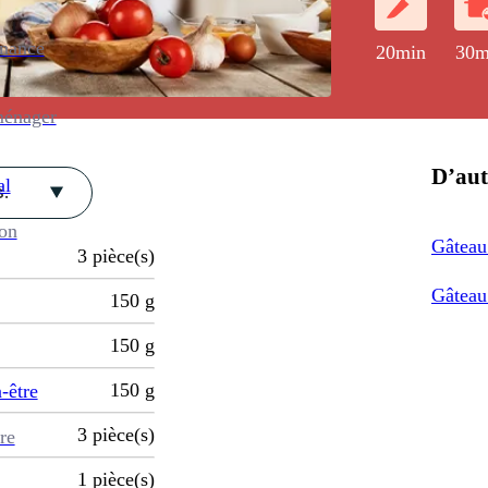
enance
20min
30m
ménager
D’aut
al
.
ion
Gâteau
3
pièce(s)
Gâteau 
150
g
150
g
150
g
-être
3
pièce(s)
re
1
pièce(s)