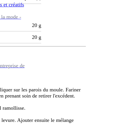
s et créatifs
 la mode -
20
g
20
g
ntreprise de
pliquer sur les parois du moule. Fariner
n prenant soin de retirer l'excédent.
l ramollisse.
a levure. Ajouter ensuite le mélange