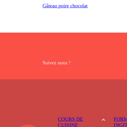
Gâteau poire chocolat
Suivez nous !
COURS DE
FORM
CUISINE
DIGI