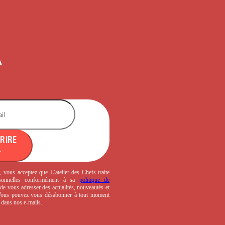
CRIRE
, vous acceptez que L’atelier des Chefs traite
sonnelles conformément à sa
politique de
de vous adresser des actualités, nouveautés et
 Vous pouvez vous désabonner à tout moment
s dans nos e-mails.