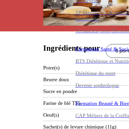
Motocycles
TP Mécanicien de maint
automobile
Technicien Gros Électro
Ingrédients pour
Formations
Santé & Soci
6 pers
BTS Diététique et Nutrit
Poire(s)
Diététique du sport
Beurre doux
Devenir sophrologue
Sucre en poudre
Farine de blé T55
Formation
Beauté & Bien
Oeuf(s)
CAP Métiers de la Coiffu
Sachet(s) de levure chimique (11g)