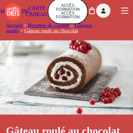
ACCÈS
CARTE
FORMATION
AMBUILDING
ACCÈS
CADEAU
FORMATION
Accueil
>
Recettes de cuisine
>
Gâteaux
roulés
>
Gâteau roulé au chocolat
Gâteau roulé au chocolat