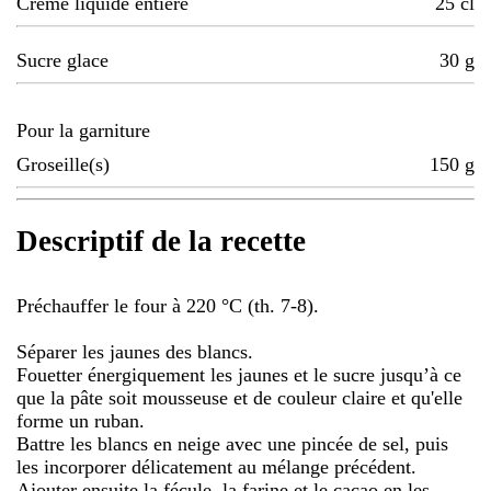
Crème liquide entière
25
cl
Sucre glace
30
g
Pour la garniture
Groseille(s)
150
g
Descriptif de la recette
Préchauffer le four à 220 °C (th. 7-8).
Séparer les jaunes des blancs.
Fouetter énergiquement les jaunes et le sucre jusqu’à ce
que la pâte soit mousseuse et de couleur claire et qu'elle
forme un ruban.
Battre les blancs en neige avec une pincée de sel, puis
les incorporer délicatement au mélange précédent.
Ajouter ensuite la fécule, la farine et le cacao en les