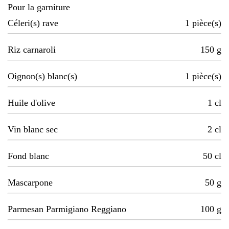
Pour la garniture
Céleri(s) rave
1
pièce(s)
Riz carnaroli
150
g
Oignon(s) blanc(s)
1
pièce(s)
Huile d'olive
1
cl
Vin blanc sec
2
cl
Fond blanc
50
cl
Mascarpone
50
g
Parmesan Parmigiano Reggiano
100
g