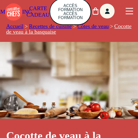
ACCÈS
CARTE
FORMATION
AMBUILDING
ACCÈS
CADEAU
FORMATION
Accueil
>
Recettes de cuisine
>
Côtes de veau
>
Cocotte
de veau à la basquaise
Cocotte de veau à la