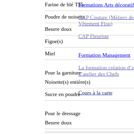
Farine de blé T55
Formations
Arts décoratif
Poudre de noisette
CAP Couture (Métiers de
Vêtement Flou)
Beurre doux
CAP Fleuriste
Figue(s)
Miel
Formation
Management
La formation création d’e
Pour la garniture
L’atelier des Chefs
Noisette(s) entière(s)
Cours à la carte
Sucre en poudre
Pour le dressage
Beurre doux