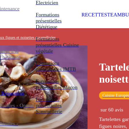
Electricien
intenance
Formations
RECETTES
TEAMBU
présentielles
Diététique
aux figues et noisettes caramélisées
Formations
présentielles
Cuisine
ent à la
végétale
u bâtiment
Formations
Tartele
présentielles
IMTB
noiset
Formations
présentielles
Maçon
 Réparation
Cuisine Europé
Formations
icules - Option
présentielles
sur 60 avis
Sommellerie
Tartelettes gar
icules -
figues noires,