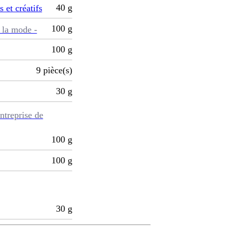
40
g
s et créatifs
100
g
 la mode -
100
g
9
pièce(s)
30
g
ntreprise de
100
g
100
g
30
g