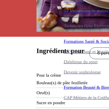
Motocycles
TP Mécanicien de maint
automobile
Technicien Gros Électro
Formations
Santé & Soci
Ingrédients pour
BTS Diététique et Nutrit
6 pers
Diététique du sport
Devenir sophrologue
Pour la crème
Rouleau(x) de pâte feuilletée
Formation
Beauté & Bien
Oeuf(s)
CAP Métiers de la Coiffu
Sucre en poudre