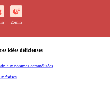
amélisées au dernier moment.
in
25min
res idées délicieuses
tatin aux pommes caramélisées
ux fraises