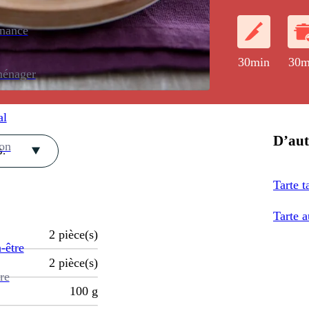
noisettes car
enance
30min
30m
ménager
al
D’aut
ion
.
Tarte 
Tarte a
2
pièce(s)
-être
2
pièce(s)
re
100
g