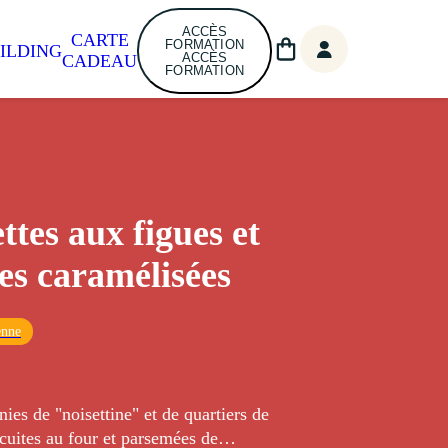
ACCÈS
CARTE
FORMATION
ILDING
ACCÈS
CADEAU
FORMATION
ttes aux figues et
tes caramélisées
enne
nies de "noisettine" et de quartiers de
 cuites au four et parsemées de