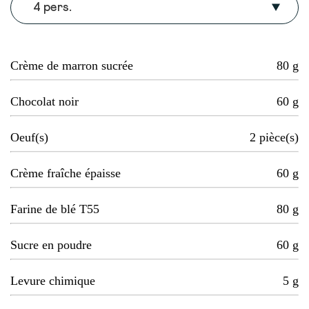
4 pers.
Crème de marron sucrée
80
g
Chocolat noir
60
g
Oeuf(s)
2
pièce(s)
Crème fraîche épaisse
60
g
Farine de blé T55
80
g
Sucre en poudre
60
g
Levure chimique
5
g