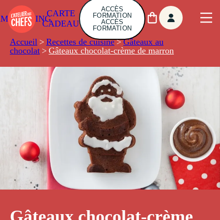
ACCÈS
CARTE
FORMATION
AMBUILDING
ACCÈS
CADEAU
FORMATION
Accueil
>
Recettes de cuisine
>
Gâteaux au
chocolat
>
Gâteaux chocolat-crème de marron
Gâteaux chocolat-crème