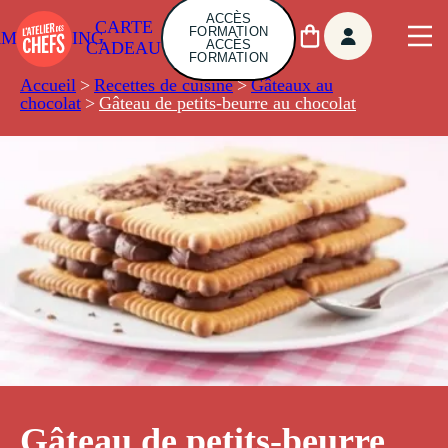
ACCÈS
CARTE
FORMATION
AMBUILDING
ACCÈS
CADEAU
FORMATION
Accueil
>
Recettes de cuisine
>
Gâteaux au
chocolat
>
Gâteau de petits-beurre au chocolat
Gâteau de petits-beurre