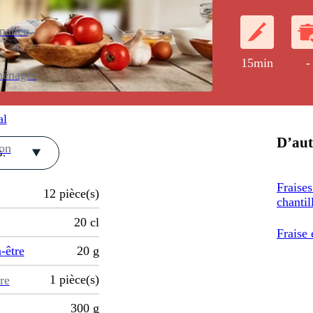
fondant des fr
enance
15min
-
ménager
al
D’aut
ion
.
Fraises
12
pièce(s)
chantil
20
cl
Fraise
-être
20
g
1
pièce(s)
re
300
g