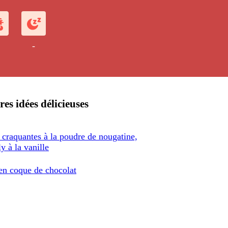
aises et de la crème.
-
res idées délicieuses
 craquantes à la poudre de nougatine,
ly à la vanille
 en coque de chocolat