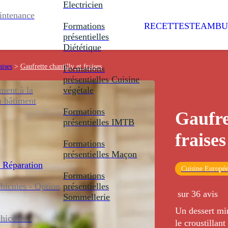
Electricien
intenance
Formations
RECETTES
TEAMBU
présentielles
Diététique
aises
>
Gaufrette chantilly et fraises
Formations
présentielles
Cuisine
ent à la
végétale
u bâtiment
Formations
Gaufre
présentielles
IMTB
fraises
Formations
présentielles
Maçon
 Réparation
Cuisine Europé
Formations
icules - Option
présentielles
sur 36 avis
Sommellerie
Un dessert min
icules -
le croustillant