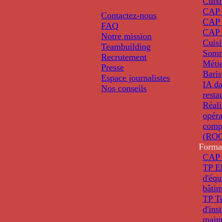
Cuis
CAP P
Contactez-nous
CAP 
FAQ
CAP 
Notre mission
Cuis
Teambuilding
Somm
Recrutement
Métie
Presse
Baris
Espace journalistes
IA da
Nos conseils
resta
Réali
opéra
comp
(ROC
Forma
CAP 
TP El
d'éq
bâti
TP T
d'ins
main