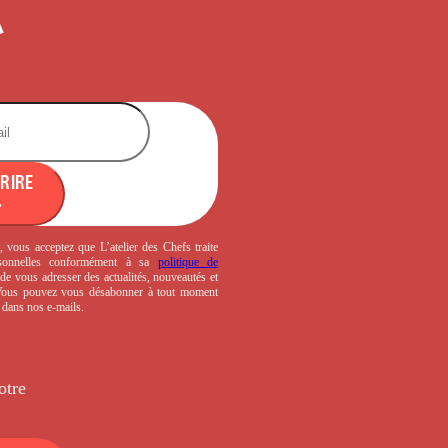
CRIRE
, vous acceptez que L’atelier des Chefs traite
sonnelles conformément à sa
politique de
de vous adresser des actualités, nouveautés et
 Vous pouvez vous désabonner à tout moment
s dans nos e-mails.
otre