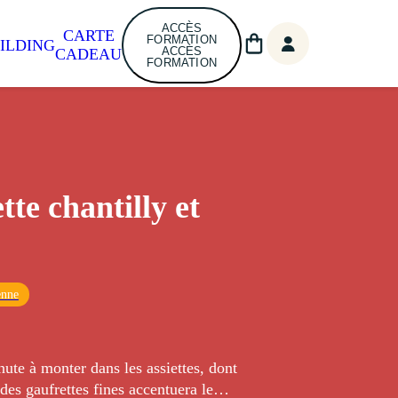
ACCÈS
CARTE
FORMATION
ILDING
ACCÈS
CADEAU
FORMATION
tte chantilly et
enne
ute à monter dans les assiettes, dont
 des gaufrettes fines accentuera le