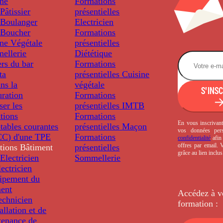
ine
Formations
âtissier
présentielles
Boulanger
Electricien
Boucher
Formations
ine Végétale
présentielles
ellerie
Diététique
rs du bar
Formations
ta
présentielles
Cuisine
ns la
végétale
S'INS
uration
Formations
ser les
présentielles
IMTB
tions
Formations
En vous inscrivant
tables courantes
présentielles
Maçon
vos données per
C) d'une TPE
Formations
confidentialité
afin 
offres par email.
tions
Bâtiment
présentielles
grâce au lien inclu
Electricien
Sommellerie
ectricien
uipement du
ment
Accédez à v
echnicien
formation :
tallation et de
tenance de