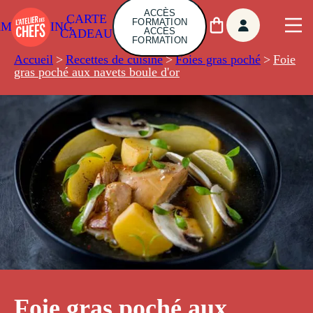
ACCÈS
CARTE
FORMATION
AMBUILDING
ACCÈS
CADEAU
FORMATION
Accueil
>
Recettes de cuisine
>
Foies gras poché
>
Foie
gras poché aux navets boule d'or
Foie gras poché aux