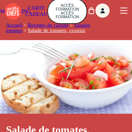
ACCÈS
CARTE
FORMATION
AMBUILDING
ACCÈS
CADEAU
FORMATION
Accueil
>
Recettes de cuisine
>
Salades
tomates
>
Salade de tomates, crostini
Salade de tomates,