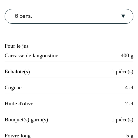
6 pers.
Pour le jus
Carcasse de langoustine
400
g
Echalote(s)
1
pièce(s)
Cognac
4
cl
Huile d'olive
2
cl
Bouquet(s) garni(s)
1
pièce(s)
Poivre long
5
g