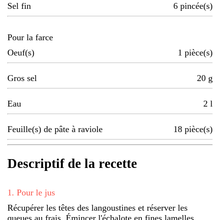
Sel fin
6
pincée(s)
Pour la farce
Oeuf(s)
1
pièce(s)
Gros sel
20
g
Eau
2
l
Feuille(s) de pâte à raviole
18
pièce(s)
Descriptif de la recette
1
.
Pour le jus
Récupérer les têtes des langoustines et réserver les
queues au frais. Émincer l'échalote en fines lamelles.