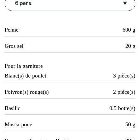
6 pers.
Penne
600
g
Gros sel
20
g
Pour la garniture
Blanc(s) de poulet
3
pièce(s)
Poivron(s) rouge(s)
2
pièce(s)
Basilic
0.5
botte(s)
Mascarpone
50
g