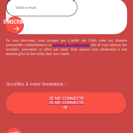
S'INSCRIRE
En vous inscrivant, vous acceptez que L’atelier des Chefs traite vos données
personnelles conformément à sa
politique de confidentialité
afin de vous adresser des
actualités, nouveautés et offres par email. Vous pouvez vous désabonner à tout
moment grâce au lien inclus dans nos e-mails.
Accédez à votre
formation :
JE ME CONNECTE
JE ME CONNECTE