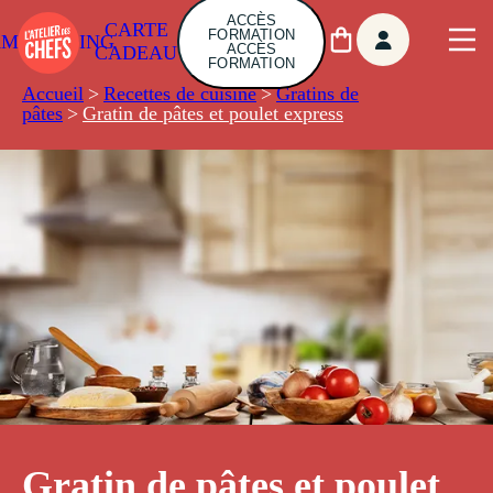
ACCÈS
CARTE
FORMATION
AMBUILDING
ACCÈS
CADEAU
FORMATION
Accueil
>
Recettes de cuisine
>
Gratins de
pâtes
>
Gratin de pâtes et poulet express
Gratin de pâtes et poulet