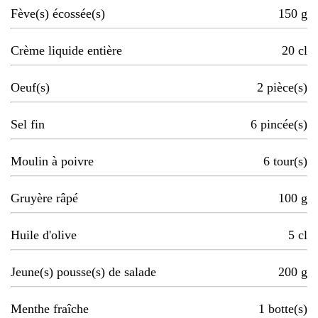
Fève(s) écossée(s)
150
g
Crème liquide entière
20
cl
Oeuf(s)
2
pièce(s)
Sel fin
6
pincée(s)
Moulin à poivre
6
tour(s)
Gruyère râpé
100
g
Huile d'olive
5
cl
Jeune(s) pousse(s) de salade
200
g
Menthe fraîche
1
botte(s)