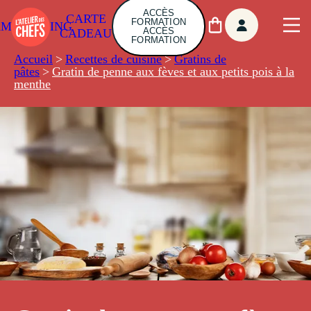
ACCÈS
CARTE
FORMATION
AMBUILDING
ACCÈS
CADEAU
FORMATION
Accueil
>
Recettes de cuisine
>
Gratins de
pâtes
>
Gratin de penne aux fèves et aux petits pois à la
menthe