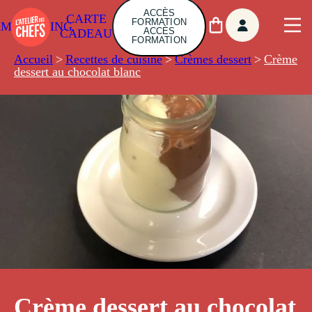
ACCÈS
CARTE
FORMATION
AMBUILDING
ACCÈS
CADEAU
FORMATION
Accueil
>
Recettes de cuisine
>
Crèmes dessert
>
Crème
dessert au chocolat blanc
Crème dessert au chocolat