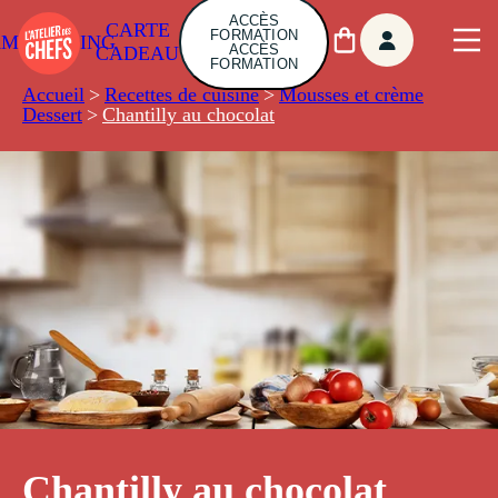
ACCÈS
CARTE
FORMATION
AMBUILDING
ACCÈS
CADEAU
FORMATION
Accueil
>
Recettes de cuisine
>
Mousses et crème
Dessert
>
Chantilly au chocolat
Chantilly au chocolat