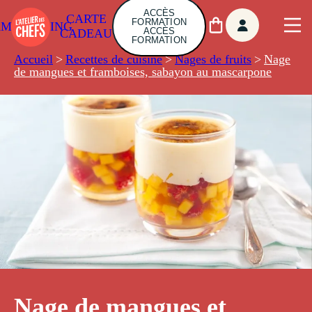
ACCÈS
CARTE
FORMATION
AMBUILDING
ACCÈS
CADEAU
FORMATION
Accueil
>
Recettes de cuisine
>
Nages de fruits
>
Nage
de mangues et framboises, sabayon au mascarpone
Nage de mangues et