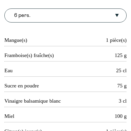
6 pers.
Mangue(s)
1
pièce(s)
Framboise(s) fraîche(s)
125
g
Eau
25
cl
Sucre en poudre
75
g
Vinaigre balsamique blanc
3
cl
Miel
100
g