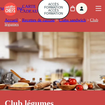
ACCÈS
CARTE
FORMATION
AMBUILDING
ACCÈS
CADEAU
FORMATION
Accueil
>
Recettes de cuisine
>
Clubs sandwich
>
Club
légumes
Club légumes