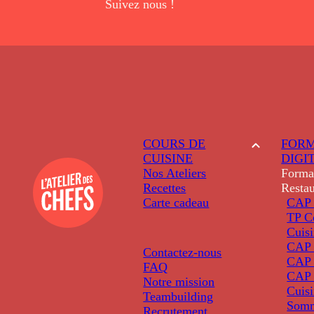
Suivez nous !
COURS DE
FORM
CUISINE
DIGI
Nos Ateliers
Forma
Recettes
Restau
Carte cadeau
CAP 
TP C
Cuis
CAP P
Contactez-nous
CAP 
FAQ
CAP 
Notre mission
Cuis
Teambuilding
Somm
Recrutement