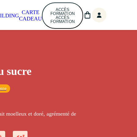
ACCÈS
CARTE
FORMATION
ILDING
ACCÈS
CADEAU
FORMATION
u sucre
enne
lait moelleux et doré, agrémenté de