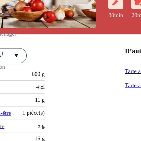
enance
30min
20m
ménager
D’aut
al
.
ion
Tarte a
600
g
Tarte 
4
cl
11
g
1
pièce(s)
-être
5
g
re
15
g