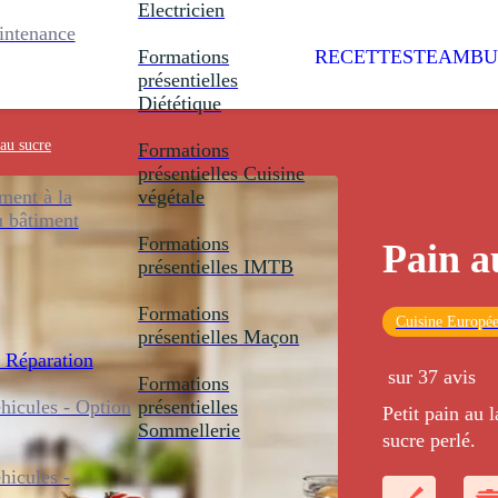
Electricien
intenance
Formations
RECETTES
TEAMBU
présentielles
Diététique
au sucre
Formations
présentielles
Cuisine
ent à la
végétale
u bâtiment
Formations
Pain a
présentielles
IMTB
Formations
Cuisine Europé
présentielles
Maçon
 Réparation
sur 37 avis
Formations
icules - Option
présentielles
Petit pain au 
Sommellerie
sucre perlé.
icules -