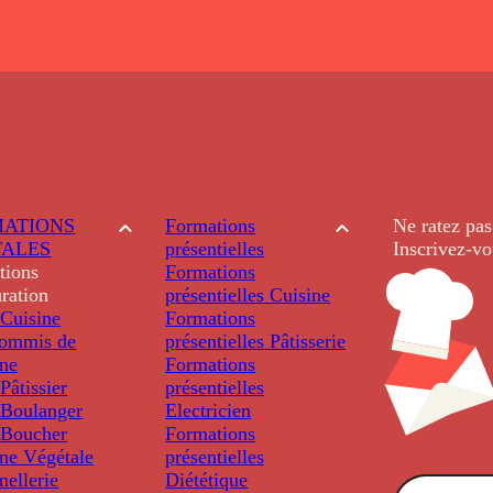
ATIONS
Formations
Ne ratez pas
TALES
présentielles
Inscrivez-vo
tions
Formations
ration
présentielles
Cuisine
Cuisine
Formations
ommis de
présentielles
Pâtisserie
ine
Formations
âtissier
présentielles
Boulanger
Electricien
Boucher
Formations
ine Végétale
présentielles
ellerie
Diététique