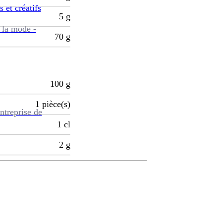
s et créatifs
5
g
 la mode -
70
g
100
g
1
pièce(s)
ntreprise de
1
cl
2
g