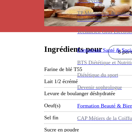
Motocycles
TP Mécanicien de maint
automobile
Technicien Gros Électro
Ingrédients pour
Formations
Santé & Soci
6 pers
BTS Diététique et Nutrit
Farine de blé T55
Diététique du sport
Lait 1/2 écrémé
Devenir sophrologue
Levure de boulanger déshydratée
Oeuf(s)
Formation
Beauté & Bien
Sel fin
CAP Métiers de la Coiffu
Sucre en poudre