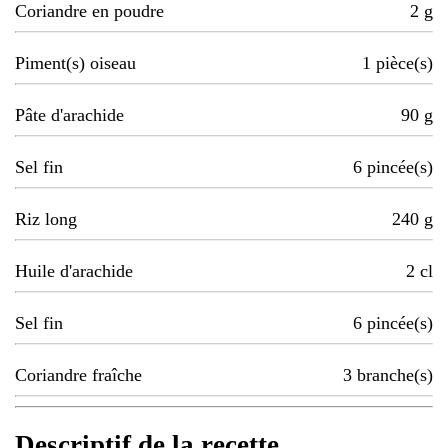
Coriandre en poudre
2
g
Piment(s) oiseau
1
pièce(s)
Pâte d'arachide
90
g
Sel fin
6
pincée(s)
Riz long
240
g
Huile d'arachide
2
cl
Sel fin
6
pincée(s)
Coriandre fraîche
3
branche(s)
Descriptif de la recette