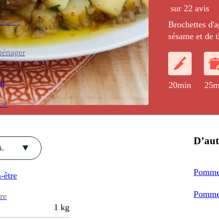
sur 22 avis
enance
Brochettes d'a
sésame et de 
terre libanaise
ménager
l'huile d'olive.
al
20min
25m
ion
D’aut
.
Pommes
-être
Pommes
re
1
kg