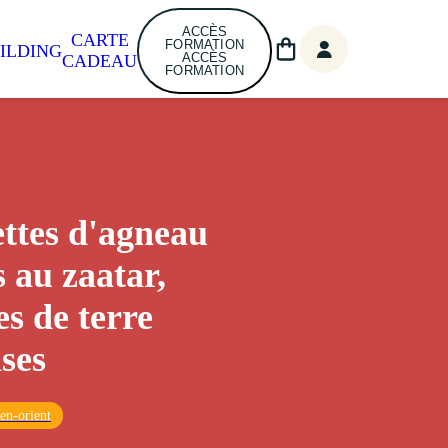
ACCÈS
CARTE
FORMATION
ILDING
ACCÈS
CADEAU
FORMATION
ttes d'agneau
s au zaatar,
 de terre
ises
en-orient