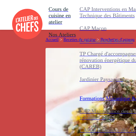
Cours de
CAP Interventions en Ma
cuisine en
Technique des Bâtiments
atelier
CAP Maçon
Nos Ateliers
Accueil
>
Recettes de cuisine
>
Brochettes d'agneau
CAP Carreleur Mosaïste
TP Chargé d'accompagnem
rénovation énergétique d
(CAREB)
Jardinier Paysagiste
Formations
Mécanique &
CAP Maintenance des Véh
véhicules légers
CAP Maintenance des Véh