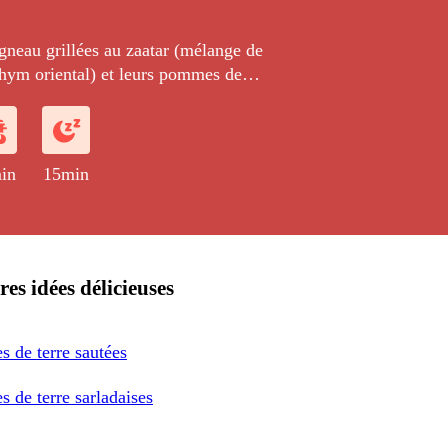
gneau grillées au zaatar (mélange de
thym oriental) et leurs pommes de
s à la coriandre et au carvi rôties à
in
15min
res idées délicieuses
 de terre sautées
 de terre sarladaises