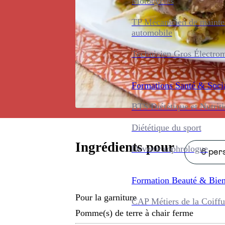
Motocycles
TP Mécanicien de maint
automobile
Technicien Gros Électro
Formations
Santé & Soci
BTS Diététique et Nutrit
Diététique du sport
Ingrédients pour
Devenir sophrologue
6 pers
Formation
Beauté & Bien
Pour la garniture
CAP Métiers de la Coiffu
Pomme(s) de terre à chair ferme