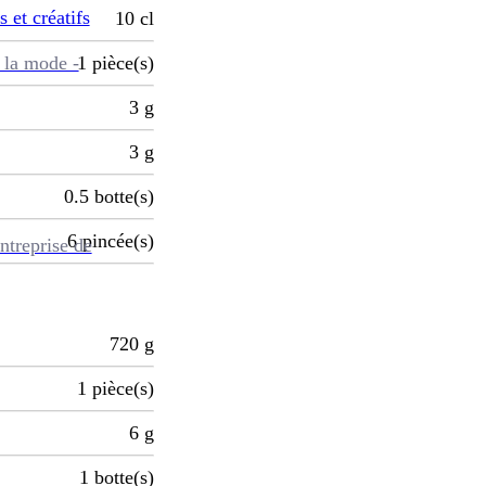
s et créatifs
10
cl
 la mode -
1
pièce(s)
3
g
3
g
0.5
botte(s)
6
pincée(s)
ntreprise de
720
g
1
pièce(s)
6
g
1
botte(s)