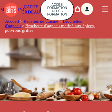
ACCÈS
CARTE
FORMATION
AMBUILDING
ACCÈS
CADEAU
FORMATION
Accueil
>
Recettes de cuisine
>
Brochettes
d'agneau
>
Brochette d'agneau mariné aux épices,
poivrons grillés