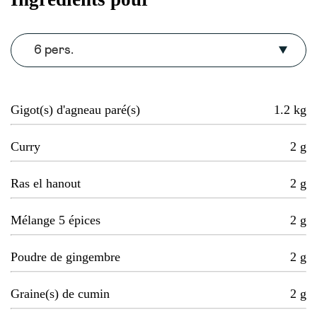
6 pers.
Gigot(s) d'agneau paré(s)
1.2
kg
Curry
2
g
Ras el hanout
2
g
Mélange 5 épices
2
g
Poudre de gingembre
2
g
Graine(s) de cumin
2
g