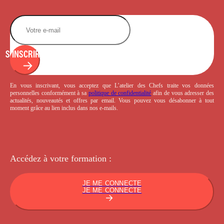
S'INSCRIRE
En vous inscrivant, vous acceptez que L’atelier des Chefs traite vos données
personnelles conformément à sa
politique de confidentialité
afin de vous adresser des
actualités, nouveautés et offres par email. Vous pouvez vous désabonner à tout
moment grâce au lien inclus dans nos e-mails.
Accédez à votre
formation :
JE ME CONNECTE
JE ME CONNECTE