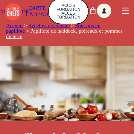
ACCÈS
CARTE
FORMATION
AMBUILDING
ACCÈS
CADEAU
FORMATION
Accueil
>
Recettes de cuisine
>
Poissons en
papillote
>
Papillote de haddock, poireaux et pommes
de terre