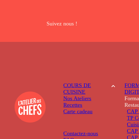
Suivez nous !
COURS DE
FORM
CUISINE
DIGI
Nos Ateliers
Forma
Recettes
Restau
Carte cadeau
CAP 
TP C
Cuis
CAP P
Contactez-nous
CAP 