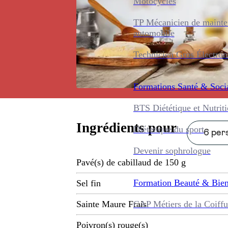
Motocycles
TP Mécanicien de maint
automobile
Technicien Gros Électro
Formations
Santé & Soci
BTS Diététique et Nutrit
Ingrédients pour
Diététique du sport
6 pers
Devenir sophrologue
Pavé(s) de cabillaud de 150 g
Formation
Beauté & Bien
Sel fin
CAP Métiers de la Coiffu
Sainte Maure Frais
Poivron(s) rouge(s)