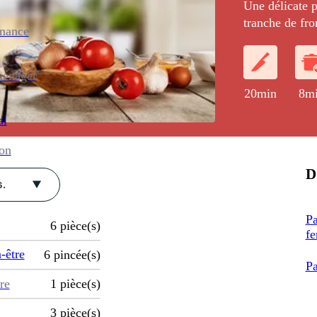
Une délicate 
tranche de fro
enance
d'asperge, de 
ménager
20min
8m
al
ion
D
.
Pa
6
pièce(s)
fe
-être
6
pincée(s)
Pa
re
1
pièce(s)
3
pièce(s)