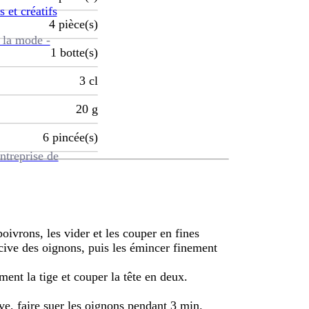
s et créatifs
4
pièce(s)
 la mode -
1
botte(s)
3
cl
20
g
6
pincée(s)
ntreprise de
oivrons, les vider et les couper en fines
 cive des oignons, puis les émincer finement
ment la tige et couper la tête en deux.
ive, faire suer les oignons pendant 3 min.