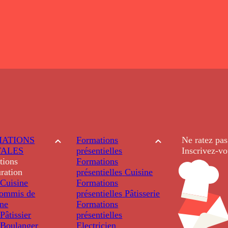
ATIONS
Formations
Ne ratez pas
TALES
présentielles
Inscrivez-vo
tions
Formations
ration
présentielles
Cuisine
Cuisine
Formations
ommis de
présentielles
Pâtisserie
ine
Formations
âtissier
présentielles
Boulanger
Electricien