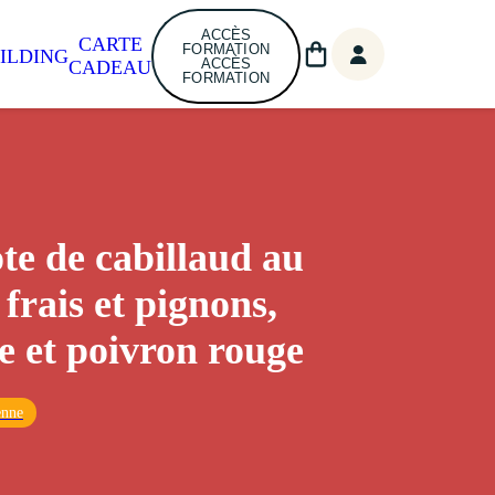
ACCÈS
CARTE
FORMATION
ILDING
ACCÈS
CADEAU
FORMATION
ote de cabillaud au
frais et pignons,
e et poivron rouge
enne