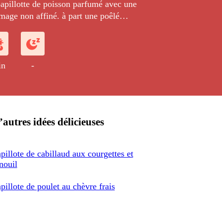
papillotte de poisson parfumé avec une
mage non affiné. à part une poêlé
poivron et de d'oignon nouveau.
in
-
’autres idées délicieuses
pillote de cabillaud aux courgettes et
nouil
pillote de poulet au chèvre frais