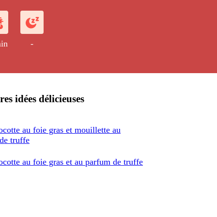
in
-
res idées délicieuses
cotte au foie gras et mouillette au
de truffe
cotte au foie gras et au parfum de truffe