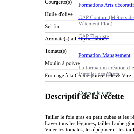
Courgette(s)
Formations
Arts décoratif
Huile d'olive
CAP Couture (Métiers de
Vêtement Flou)
Sel fin
CAP Fleuriste
Aromate(s) ail, thym, laurier
Tomate(s)
Formation
Management
Moulin à poivre
La formation création d’e
L’atelier des Chefs
Fromage à la Crème poivre Elle & Vire
Cours à la carte
Descriptif de la recette
Tailler le foie gras en petit cubes et les r
Laver tous les légumes, tailler l'aubergin
Vider les tomates, les épépiner et les tail