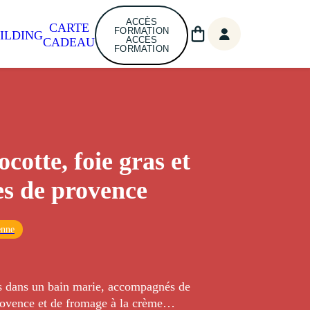
ACCÈS
CARTE
FORMATION
ILDING
ACCÈS
CADEAU
FORMATION
cotte, foie gras et
s de provence
enne
s dans un bain marie, accompagnés de
ovence et de fromage à la crème