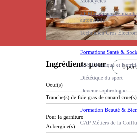
Motocycles
TP Mécanicien de maint
automobile
Technicien Gros Électro
Formations
Santé & Soci
Ingrédients pour
BTS Diététique et Nutrit
6 pers
Diététique du sport
Oeuf(s)
Devenir sophrologue
Tranche(s) de foie gras de canard crue(s)
Formation
Beauté & Bien
Pour la garniture
CAP Métiers de la Coiffu
Aubergine(s)