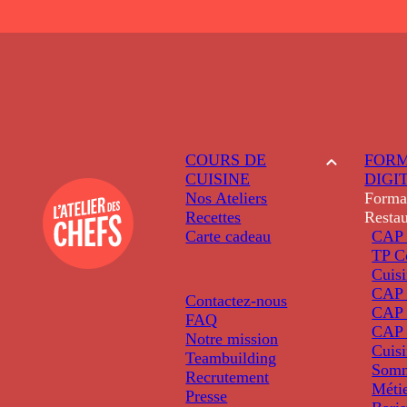
COURS DE
FORM
CUISINE
DIGI
Nos Ateliers
Forma
Recettes
Restau
Carte cadeau
CAP 
TP C
Cuis
CAP P
Contactez-nous
CAP 
FAQ
CAP 
Notre mission
Cuis
Teambuilding
Somm
Recrutement
Métie
Presse