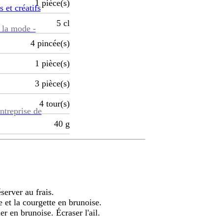
1
pièce(s)
s et créatifs
5
cl
 la mode -
4
pincée(s)
1
pièce(s)
3
pièce(s)
4
tour(s)
ntreprise de
40
g
éserver au frais.
e et la courgette en brunoise.
ler en brunoise. Écraser l'ail.