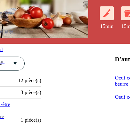
poivre.
enance
15min
15m
ménager
al
D’aut
ion
.
Oeuf co
12
pièce(s)
beurre 
3
pièce(s)
Oeuf co
-être
re
1
pièce(s)