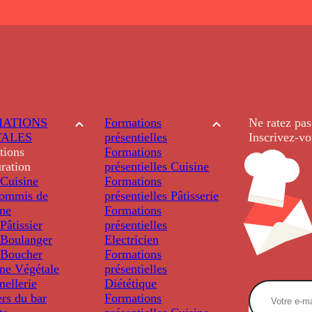
ATIONS
Formations
Ne ratez pas
TALES
présentielles
Inscrivez-vo
tions
Formations
ration
présentielles
Cuisine
Cuisine
Formations
ommis de
présentielles
Pâtisserie
ine
Formations
âtissier
présentielles
Boulanger
Electricien
Boucher
Formations
ine Végétale
présentielles
ellerie
Diététique
rs du bar
Formations