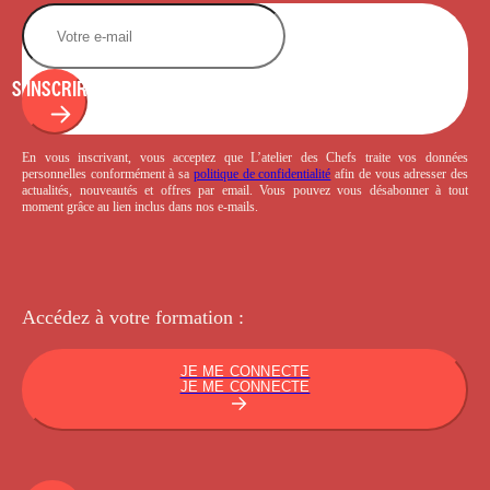
S'INSCRIRE
En vous inscrivant, vous acceptez que L’atelier des Chefs traite vos données
personnelles conformément à sa
politique de confidentialité
afin de vous adresser des
actualités, nouveautés et offres par email. Vous pouvez vous désabonner à tout
moment grâce au lien inclus dans nos e-mails.
Accédez à votre
formation :
JE ME CONNECTE
JE ME CONNECTE