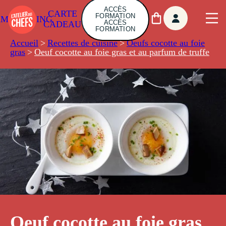
ACCÈS
CARTE
FORMATION
AMBUILDING
ACCÈS
CADEAU
FORMATION
Accueil
>
Recettes de cuisine
>
Oeufs cocotte au foie
gras
>
Oeuf cocotte au foie gras et au parfum de truffe
Oeuf cocotte au foie gras