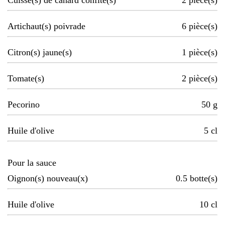
Cuisse(s) de canard confite(s)
2
pièce(s)
Artichaut(s) poivrade
6
pièce(s)
Citron(s) jaune(s)
1
pièce(s)
Tomate(s)
2
pièce(s)
Pecorino
50
g
Huile d'olive
5
cl
Pour la sauce
Oignon(s) nouveau(x)
0.5
botte(s)
Huile d'olive
10
cl