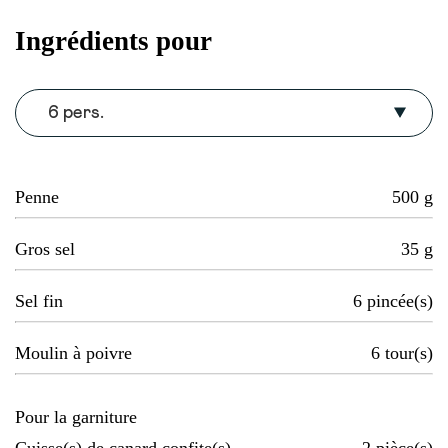
Ingrédients pour
6 pers.
Penne
500
g
Gros sel
35
g
Sel fin
6
pincée(s)
Moulin à poivre
6
tour(s)
Pour la garniture