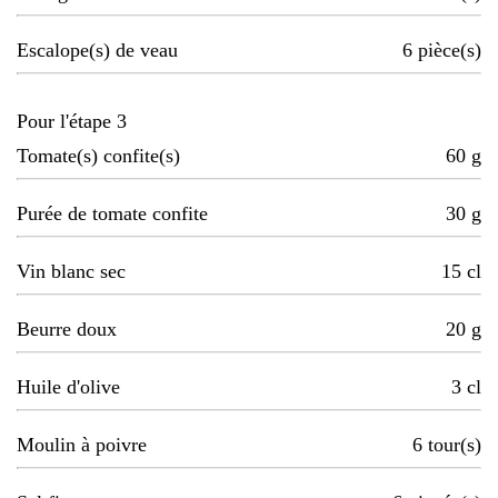
Escalope(s) de veau
6
pièce(s)
Pour l'étape 3
Tomate(s) confite(s)
60
g
Purée de tomate confite
30
g
Vin blanc sec
15
cl
Beurre doux
20
g
Huile d'olive
3
cl
Moulin à poivre
6
tour(s)