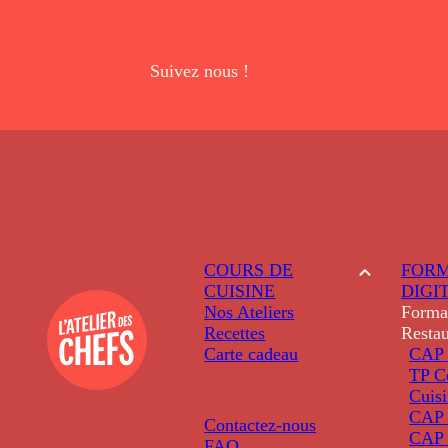
Suivez nous !
COURS DE
FORM
CUISINE
DIGI
Nos Ateliers
Forma
Recettes
Restau
Carte cadeau
CAP 
TP C
Cuis
CAP P
Contactez-nous
CAP 
FAQ