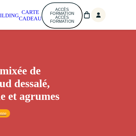
ACCÈS
CARTE
FORMATION
ILDING
ACCÈS
CADEAU
FORMATION
mixée de
aud dessalé,
e et agrumes
enne