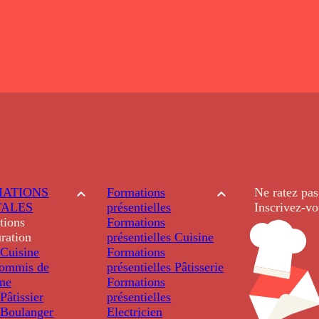
ATIONS
Formations
Ne ratez pas
TALES
présentielles
Inscrivez-vo
tions
Formations
ration
présentielles
Cuisine
Cuisine
Formations
ommis de
présentielles
Pâtisserie
ine
Formations
âtissier
présentielles
Boulanger
Electricien