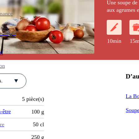
Une soupe de 
aux agrumes et 
enance
ménager
10min
15m
al
ion
D’au
.
La Bo
5
pièce(s)
Soupe
-être
100
g
re
50
cl
250
g