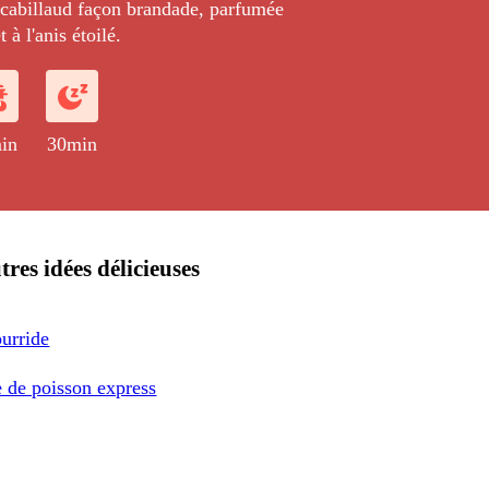
cabillaud façon brandade, parfumée
à l'anis étoilé.
in
30min
tres idées délicieuses
urride
 de poisson express