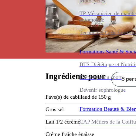
Motocycles
TP Mécanicien de maint
automobile
Technicien Gros Électro
Formations
Santé & Soci
BTS Diététique et Nutrit
Ingrédients pour
Diététique du sport
6 pers
Devenir sophrologue
Pavé(s) de cabillaud de 150 g
Formation
Beauté & Bien
Gros sel
CAP Métiers de la Coiffu
Lait 1/2 écrémé
Crème fraîche épaisse