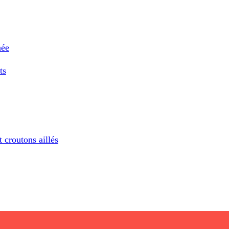
née
ts
 croutons aillés