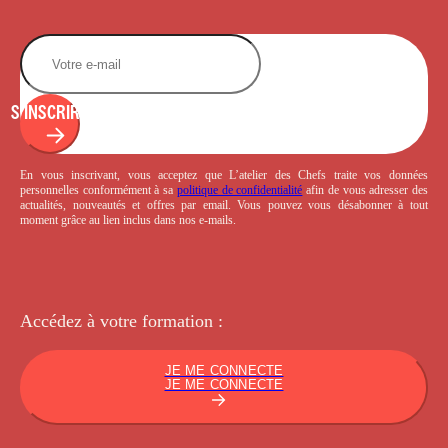
S'INSCRIRE
En vous inscrivant, vous acceptez que L’atelier des Chefs traite vos données
personnelles conformément à sa
politique de confidentialité
afin de vous adresser des
actualités, nouveautés et offres par email. Vous pouvez vous désabonner à tout
moment grâce au lien inclus dans nos e-mails.
Accédez à votre
formation :
JE ME CONNECTE
JE ME CONNECTE