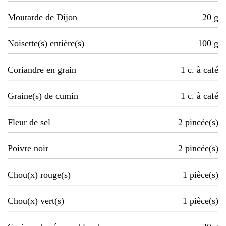
Moutarde de Dijon
20
g
Noisette(s) entière(s)
100
g
Coriandre en grain
1
c. à café
Graine(s) de cumin
1
c. à café
Fleur de sel
2
pincée(s)
Poivre noir
2
pincée(s)
Chou(x) rouge(s)
1
pièce(s)
Chou(x) vert(s)
1
pièce(s)