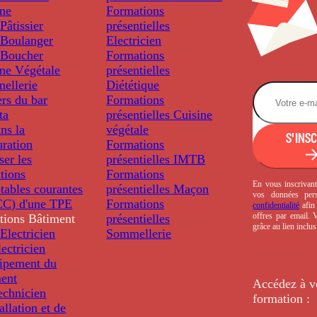
ine
Formations
âtissier
présentielles
Boulanger
Electricien
Boucher
Formations
ine Végétale
présentielles
ellerie
Diététique
rs du bar
Formations
ta
présentielles
Cuisine
ns la
végétale
S'INS
uration
Formations
ser les
présentielles
IMTB
tions
Formations
En vous inscrivant
tables courantes
présentielles
Maçon
vos données per
C) d'une TPE
Formations
confidentialité
afin 
offres par email.
tions
Bâtiment
présentielles
grâce au lien inclu
Electricien
Sommellerie
ectricien
uipement du
ment
Accédez à v
echnicien
formation :
tallation et de