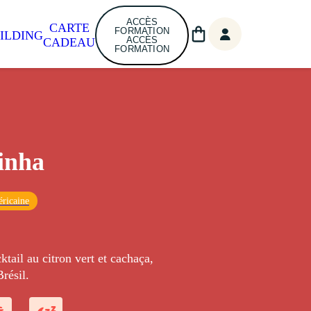
ACCÈS
CARTE
FORMATION
ILDING
ACCÈS
CADEAU
FORMATION
inha
ricaine
ktail au citron vert et cachaça,
Brésil.