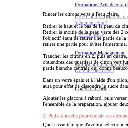
Formations
Arts décoratif
Rincer les citrons verts à l'eau claire.
CAP Couture (Métiers de
Vêtement Flou)
Retirer le haut et le bas de la peau du cit
Retirer la moitié de la peau verte des 2 c
CAP Fleuriste
l'objectif étant de retirer une partie de l
retirer une partie pour éviter l'amertume.
Formation
Management
Trancher les citrons en 2, puis en quatre,
obtiendrez des quartiers de citron vert j
La formation création d’e
partie blanche centrale qui donne beauc
L’atelier des Chefs
Dans un verre épais et à l'aide d'un pilon,
aura pour effet de dissoudre le sucre dans
Cours à la carte
Ajouter les glaçons à rabord, puis verse
l'ensemble de la préparation, ajouter deux 
2
.
Petits conseils pour choisir ses citrons
Quel casse-tête que d'avoir à sélectionner