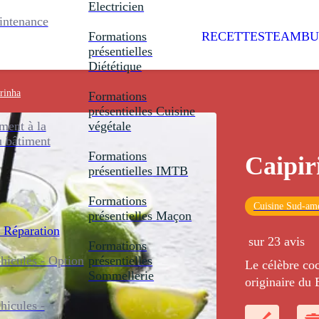
Electricien
intenance
Formations
RECETTES
TEAMBU
présentielles
Diététique
rinha
Formations
présentielles
Cuisine
ent à la
végétale
u bâtiment
Formations
Caipir
présentielles
IMTB
Formations
Cuisine Sud-amé
présentielles
Maçon
 Réparation
sur 23 avis
Formations
icules - Option
présentielles
Le célèbre coc
Sommellerie
originaire du 
icules -