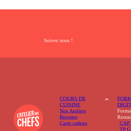
Suivez nous !
COURS DE
FORM
CUISINE
DIGI
Nos Ateliers
Forma
Recettes
Restau
Carte cadeau
CAP 
TP C