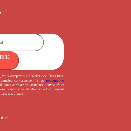
CRIRE
, vous acceptez que L’atelier des Chefs traite
sonnelles conformément à sa
politique de
de vous adresser des actualités, nouveautés et
 Vous pouvez vous désabonner à tout moment
s dans nos e-mails.
otre