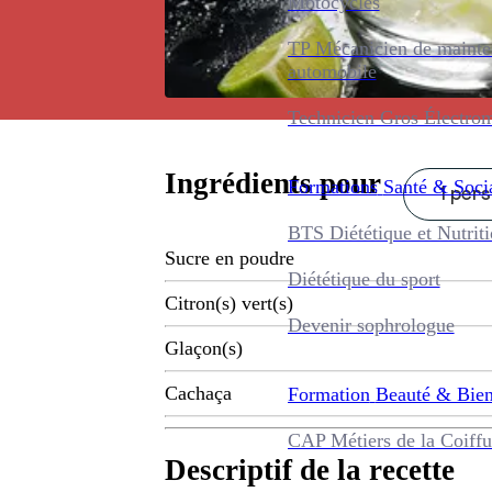
Motocycles
TP Mécanicien de maint
automobile
Technicien Gros Électro
Ingrédients pour
Formations
Santé & Soci
1 pers
BTS Diététique et Nutrit
Sucre en poudre
Diététique du sport
Citron(s) vert(s)
Devenir sophrologue
Glaçon(s)
Cachaça
Formation
Beauté & Bien
CAP Métiers de la Coiffu
Descriptif de la recette