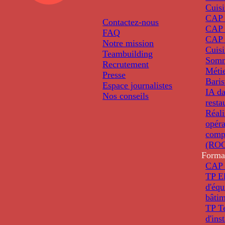
Cuis
CAP P
Contactez-nous
CAP 
FAQ
CAP 
Notre mission
Cuis
Teambuilding
Somm
Recrutement
Métie
Presse
Baris
Espace journalistes
IA da
Nos conseils
resta
Réali
opéra
comp
(ROC
Forma
CAP 
TP El
d'éq
bâti
TP T
d'ins