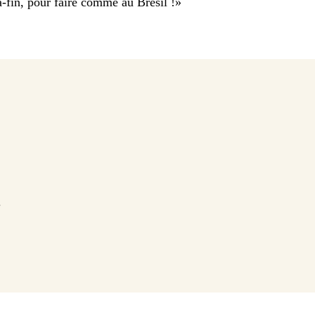
-fin, pour faire comme au Brésil !
»
.