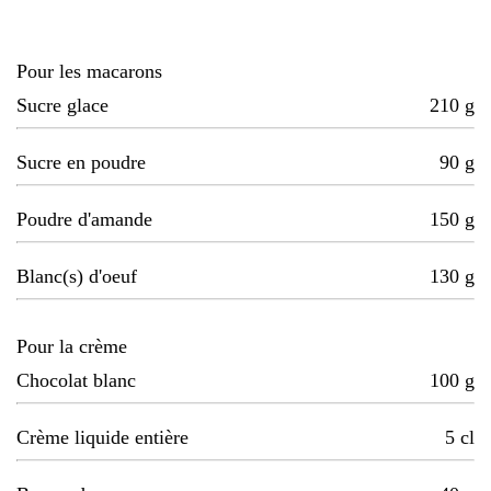
Pour les macarons
Sucre glace
210
g
Sucre en poudre
90
g
Poudre d'amande
150
g
Blanc(s) d'oeuf
130
g
Pour la crème
Chocolat blanc
100
g
Crème liquide entière
5
cl